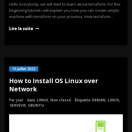
Hello everybody, we will start to learn about terraform. For this
beginning tutoriel i will explain you how you can create simple
machine with terraform on your proxmox. How terraform…
Lire la suite
15 juillet 2022
How to Install OS Linux over
Network
Par
joel
dans
LINUX
,
Non classé
Étiquette
DEBIAN
,
LINUX
,
SERVEUR
,
UBUNTU