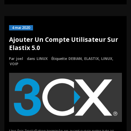
4 mai 2020
Ajouter Un Compte Utilisateur Sur
Elastix 5.0
Par
joel
dans
LINUX
Étiquette
DEBIAN
,
ELASTIX
,
LINUX
,
VOIP
Une fois l’installation terminée en ayant suivie notre tuto ici,