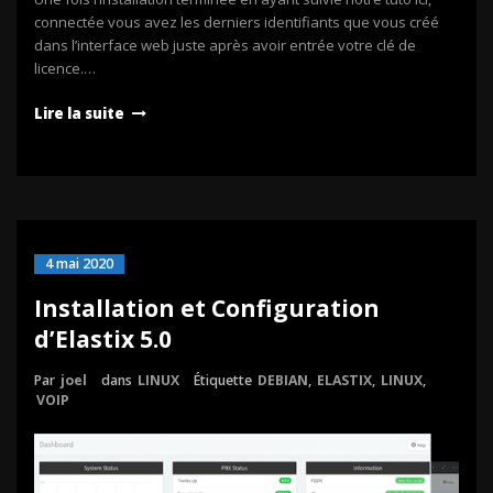
connectée vous avez les derniers identifiants que vous créé
dans l’interface web juste après avoir entrée votre clé de
licence.…
Lire la suite
4 mai 2020
Installation et Configuration
d’Elastix 5.0
Par
joel
dans
LINUX
Étiquette
DEBIAN
,
ELASTIX
,
LINUX
,
VOIP