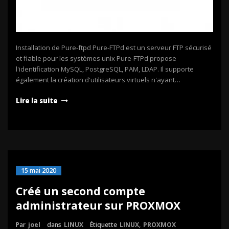
Installation de Pure-ftpd Pure-FTPd est un serveur FTP sécurisé
et fiable pour les systèmes unix Pure-FTPd propose
l'identification MySQL, PostgreSQL, PAM, LDAP. Il supporte
également la création d'utilisateurs virtuels n'ayant…
Lire la suite
15 mai 2020
Créé un second compte
administrateur sur PROXMOX
Par
joel
dans
LINUX
Étiquette
LINUX
,
PROXMOX