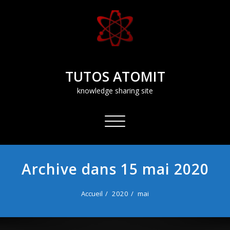
Aller
au
contenu
TUTOS ATOMIT
knowledge sharing site
Afficher/masquer
la
navigation
Archive dans 15 mai 2020
Accueil
2020
mai