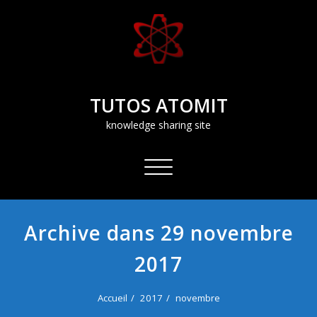
Aller
au
contenu
TUTOS ATOMIT
knowledge sharing site
Afficher/masquer
la
navigation
Archive dans 29 novembre
2017
Accueil
2017
novembre