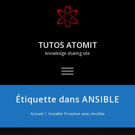
Aller
au
contenu
TUTOS ATOMIT
knowledge sharing site
Afficher/masquer
la
navigation
Étiquette dans ANSIBLE
Accueil
Installer Proxmox avec Ansible