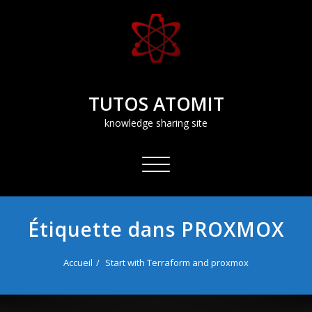
Aller
au
contenu
TUTOS ATOMIT
knowledge sharing site
Afficher/masquer
la
navigation
Étiquette dans PROXMOX
Accueil
Start with Terraform and proxmox