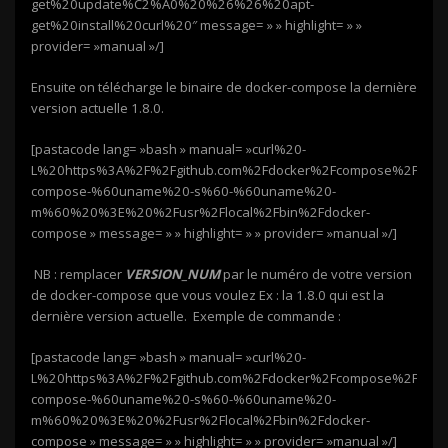
get%20update%C2%A0%20%26%26%20apt-
get%20install%20curl%20″ message= » » highlight= » »
provider= »manual »/]
Ensuite on télécharge le binaire de docker-compose la dernière
version actuelle 1.8.0.
[pastacode lang= »bash » manual= »curl%20-
L%20https%3A%2F%2Fgithub.com%2Fdocker%2Fcompose%2Frele
compose-%60uname%20-s%60-%60uname%20-
m%60%20%3E%20%2Fusr%2Flocal%2Fbin%2Fdocker-
compose » message= » » highlight= » » provider= »manual »/]
NB : remplacer
VERSION_NUM
par le numéro de votre version
de docker-compose que vous voulez Ex : la 1.8.0 qui est la
dernière version actuelle. Exemple de commande :
[pastacode lang= »bash » manual= »curl%20-
L%20https%3A%2F%2Fgithub.com%2Fdocker%2Fcompose%2Frelea
compose-%60uname%20-s%60-%60uname%20-
m%60%20%3E%20%2Fusr%2Flocal%2Fbin%2Fdocker-
compose » message= » » highlight= » » provider= »manual »/]