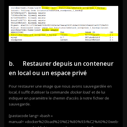
b. Restaurer depuis un conteneur
en local ou un espace privé
Pour restaurer une image que nous avons sauvegardée en
local, il suffit d’utiliser la commande
docker load
et de lui
indiquer en paramètre le chemin d’accès à notre fichier de
sauvegarde.
[pastacode lang= »bash »
manual= »docker%20load%20%E2%80%93i%C2%A0%20webstack_wo