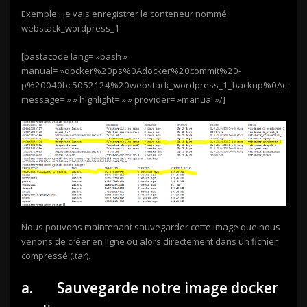
Exemple : je vais enregistrer le conteneur nommé
webstack_wordpress_1
[pastacode lang= »bash »
manual= »docker%20ps%0Adocker%20commit%20-
p%20040bc5052124%20webstack_wordpress_1_backup%0Adocke
message= » » highlight= » » provider= »manual »/]
Nous pouvons maintenant sauvegarder cette image que nous
venons de créer en ligne ou alors directement dans un fichier
compressé (.tar).
a. Sauvegarde notre image docker