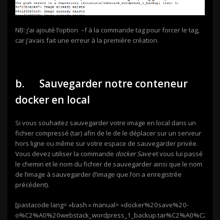
NB: j’ai ajouté l’option –f à la commande tag pour forcer le tag,
car j’avais fait une erreur à la première création.
b. Sauvegarder notre conteneur
docker en local
Si vous souhaitez sauvegarder votre image en local dans un
fichier compressé (tar) afin de le de le déplacer sur un serveur
hors ligne ou même sur votre espace de sauvegarder privée.
Vous devez utiliser la commande
docker Save
et vous lui passé
le chemin et le nom du fichier de sauvegarder ainsi que le nom
de l’image à sauvegarder (l’image que l’on a enregistrée
précédent).
[pastacode lang= »bash » manual= »docker%20save%20-
o%C2%A0%20webstack_wordpress_1_backup.tar%C2%A0%C2%A0%