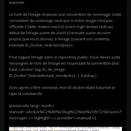
exporter
Le nom de l’image respecte une convention de nommage. Cette
convention de nommage veut que si notre image n’est pas
officielle il faille mettre votre ID (votre login docker Hub) au
début de l’image suivie de slash (/) ensuite suivie du nom
propre que vous donnez à l’image (suivant son contenu).
Exemple ID_Docker_Hub/wordpress.
Pour taguer l’image dans le repository public. Vous devez juste
renseigner le nom de l’image en respectant la convention plus
haut. ( docker tag ID_de_image
ID_Docker_Hub/webstack_wordpress_1_backup )
Donc après s’être connecté, mon ID docker étant futuriste je
tape la commande.
[pastacode lang= »bash »
manual= »docker%C2%A0%20tag%C2%A0%209c725b3ace47%C2%A0%
message= » » highlight= » » provider= »manual »/]