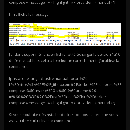
compose » message= » » highlight= » » provider= »manual »/]
Il m’affiche le message :
J’ai donc supprimé l’ancien fichier et télécharger la version 1.3.0
de l’exécutable et cella a fonctionné correctement. J’ai utilisé la
commande :
[pastacode lang= »bash » manual= »curl%20-
L%20https%3A%2F%2Fgithub.com%2Fdocker%2Fcompose%2Frelea
compose-%60uname%20-s%60-%60uname%20-
m%60%20%3E%20%2Fusr%2Flocal%2Fbin%2Fdocker-
compose » message= » » highlight= » » provider= »manual »/]
Si vous souhaité désinstaller docker-compose alors que vous
avez utilisé curl utiliser la commandé.