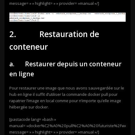
message= » » highlight= » » provider= »manual »/]
2. Restauration de
conteneur
a. Restaurer depuis un conteneur
en ligne
Pour restaurer une image que nous avons sauvegardée sur le
hub en ligne il suffit d’utiliser la commande docker pull pour
rapatrier l’image en local comme pour n’importe qu’elle image
hébergée sur docker.
[pastacode lang= »bash »
manual= »docker%C2%A0%20pull%C2%A0%20futuriste%2Fwebstac
message= » » highlight= » » provider= »manual »/]