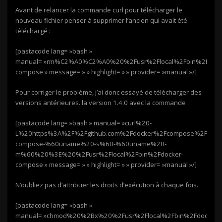
Avant de relancer la commande curl pour télécharger le
nouveau fichier penser à supprimer l’ancien qui avait été
téléchargé :
[pastacode lang= »bash »
manual= »rm%C2%A0%C2%A0%20%2Fusr%2Flocal%2Fbin%2Fdock
compose » message= » » highlight= » » provider= »manual »/]
Pour corriger le problème, j’ai donc essayé de télécharger des
versions antérieures. la version 1.4.0 avec la commande :
[pastacode lang= »bash » manual= »curl%20-
L%20https%3A%2F%2Fgithub.com%2Fdocker%2Fcompose%2Frelea
compose-%60uname%20-s%60-%60uname%20-
m%60%20%3E%20%2Fusr%2Flocal%2Fbin%2Fdocker-
compose » message= » » highlight= » » provider= »manual »/]
N’oubliez pas d’attribuer les droits d’exécution à chaque fois.
[pastacode lang= »bash »
manual= »chmod%20%2Bx%20%2Fusr%2Flocal%2Fbin%2Fdocker-