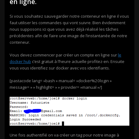
en ligne.
Si vous souhaitez sauvegarder notre conteneur en ligne il vous
faut utiliser les commandes qui vont suivre. Bien évidemment
nous supposons ici que vous avez déjà réalisé les tâches
précédentes afin de faire une image de l’instantanée de notre
conteneur.
Vous devez commencer par créer un compte en ligne sur
le
docker hub
c’est gratuit à l’heure actuelle profitez-en. Ensuite
vous vous identifiez sur docker avec vos identifiants.
[pastacode lang= »bash » manual= »docker%20login »
message= » » highlight= » » provider= »manual »/]
Une fois authentifié on va créer un tag pour notre image à