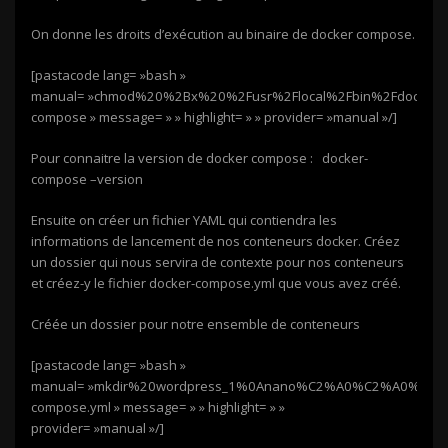
On donne les droits d’exécution au binaire de docker compose.
[pastacode lang= »bash »
manual= »chmod%20%2Bx%20%2Fusr%2Flocal%2Fbin%2Fdocker-
compose » message= » » highlight= » » provider= »manual »/]
Pour connaitre la version de docker compose : docker-
compose –version
Ensuite on créer un fichier YAML qui contiendra les
informations de lancement de nos conteneurs docker. Créez
un dossier qui nous servira de contexte pour nos conteneurs
et créez-y le fichier docker-compose.yml que vous avez créé.
Créée un dossier pour notre ensemble de conteneurs
[pastacode lang= »bash »
manual= »mkdir%20wordpress_1%0Anano%C2%A0%C2%A0%20wor
compose.yml » message= » » highlight= » »
provider= »manual »/]