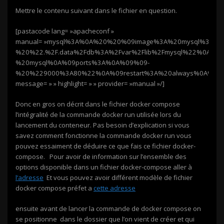
Mettre le contenu suivant dans le fichier en question.
[pastacode lang= »apacheconf »
manual= »mysql%3A%0A%20%20%09image%3A%20mysql%3A5
%20%22.%2F.data%2Fdb%3A%2Fvar%2Flib%2Fmysql%22%0A%
%20mysql%0A%09ports%3A%0A%09%09-
%20%229000%3A80%22%0A%09restart%3A%20always%0A%09
message= » » highlight= » » provider= »manual »/]
Donc en gros on décrit dans le fichier docker compose
l’intégralité de la commande docker run utilisée lors du
lancement du conteneur. Pas besoin d’explication si vous
savez comment fonctionne la commande docker run vous
pouvez essaiment de déduire ce que fais ce fichier docker-
compose. Pour avoir de information sur l’ensemble des
options disponible dans un fichier docker-compose aller à
l’adresse
Et vous pouvez avoir différent modèle de fichier
docker compose préfet a
cette adresse
ensuite avant de lancer la commande de docker compose on
se positionne dans le dossier que l’on vient de créer et qui