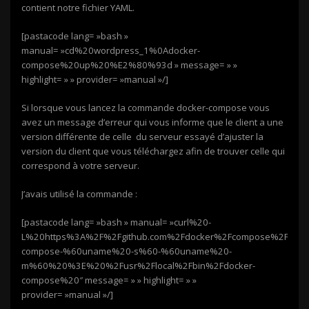
contient notre fichier YAML.
[pastacode lang= »bash »
manual= »cd%20wordpress_1%0Adocker-
compose%20up%20%E2%80%93d » message= » »
highlight= » » provider= »manual »/]
Si lorsque vous lancez la commande docker-compose vous
avez un message d’erreur qui vous informe que le client a une
version différente de celle du serveur essayé d’ajuster la
version du client que vous téléchargez afin de trouver celle qui
correspond à votre serveur.
J’avais utilisé la commande :
[pastacode lang= »bash » manual= »curl%20-
L%20https%3A%2F%2Fgithub.com%2Fdocker%2Fcompose%2Frelea
compose-%60uname%20-s%60-%60uname%20-
m%60%20%3E%20%2Fusr%2Flocal%2Fbin%2Fdocker-
compose%20″ message= » » highlight= » »
provider= »manual »/]